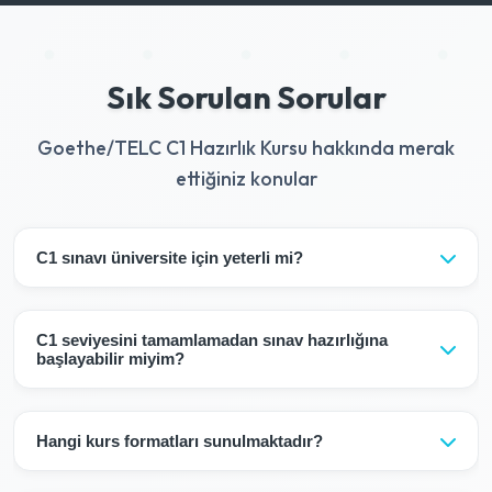
Sık Sorulan Sorular
Goethe/TELC C1 Hazırlık Kursu hakkında merak
ettiğiniz konular
C1 sınavı üniversite için yeterli mi?
Evet, C1 sınavı çoğu Alman üniversitesi için yeterlidir.
C1 seviyesini tamamlamadan sınav hazırlığına
başlayabilir miyim?
Hayır, C1 sınav hazırlığı için C1 seviyesini tamamlamış
olmanız gerekir.
Hangi kurs formatları sunulmaktadır?
Kurslarımız size esnek bir öğrenme deneyimi sunar: Hibrit