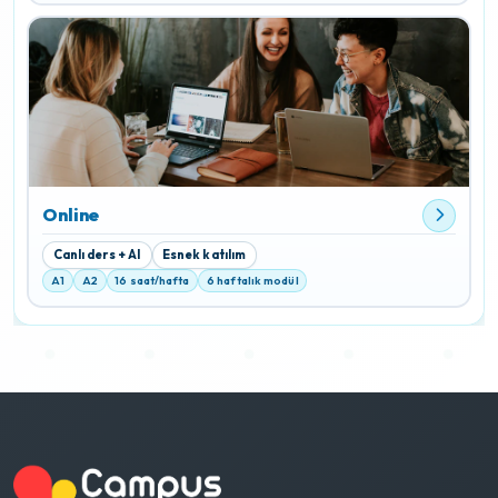
Online
Canlı ders + AI
Esnek katılım
A1
A2
16 saat/hafta
6 haftalık modül