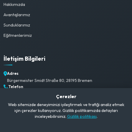
Hakkımızda
Avantajlarımız
Sunduklarımız
Eğitmenlerimiz
İletişim Bilgileri
Adres
Bürgermeister Smidt Straße 80, 28195 Bremen
Telefon
+49 1520 382 3792
Çerezler
E-posta
Web sitemizde deneyiminizi iyileştirmek ve trafiği analiz etmek
info@campusgerman.com
için çerezler kullanıyoruz. Gizlilik politikamızda detayları
Çalışma Saatleri
inceleyebilirsiniz.
Gizlilik politikası
.
Pzt-Cmt: 09:00-21:00