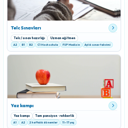
Telc Sınavları
Telc / sınav hazırlığı
Uzman eğitmen
A2
B1
B2
C1 Hochschule
FSP Medizin
Aylık sınav takvimi
Yaz kampı
Yaz kampı
Tam pansiyon · rehberlik
A1
A2
2 haftalık dönemler
11–17 yaş