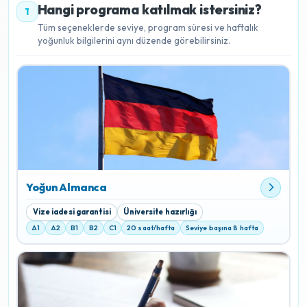
Hangi programa katılmak istersiniz?
1
Tüm seçeneklerde seviye, program süresi ve haftalık
yoğunluk bilgilerini aynı düzende görebilirsiniz.
Yoğun Almanca
Vize iadesi garantisi
Üniversite hazırlığı
A1
A2
B1
B2
C1
20 saat/hafta
Seviye başına 8 hafta