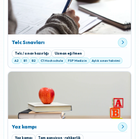
Telc Sınavları
Telc / sınav hazırlığı
Uzman eğitmen
A2
B1
B2
C1 Hochschule
FSP Medizin
Aylık sınav takvimi
Yaz kampı
Yaz kampı
Tam pansiyon · rehberlik