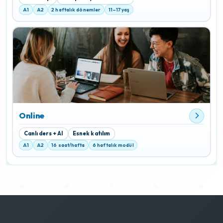
A1
A2
2 haftalık dönemler
11–17 yaş
Online
Canlı ders + AI
Esnek katılım
A1
A2
16 saat/hafta
6 haftalık modül