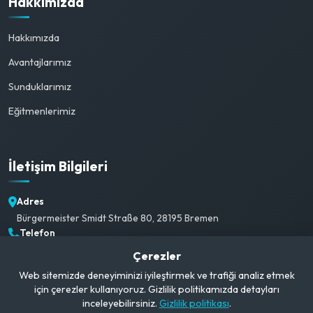
Hakkımızda
Hakkımızda
Avantajlarımız
Sunduklarımız
Eğitmenlerimiz
İletişim Bilgileri
Adres
Bürgermeister Smidt Straße 80, 28195 Bremen
Telefon
+49 1520 382 3792
Çerezler
E-posta
Web sitemizde deneyiminizi iyileştirmek ve trafiği analiz etmek
info@campusgerman.com
için çerezler kullanıyoruz. Gizlilik politikamızda detayları
Çalışma Saatleri
inceleyebilirsiniz.
Gizlilik politikası
.
Pzt-Cmt: 09:00-21:00