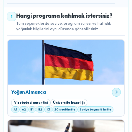
Hangi programa katılmak istersiniz?
1
Tüm seçeneklerde seviye, program süresi ve haftalık
yoğunluk bilgilerini aynı düzende görebilirsiniz.
Yoğun Almanca
Vize iadesi garantisi
Üniversite hazırlığı
A1
A2
B1
B2
C1
20 saat/hafta
Seviye başına 8 hafta