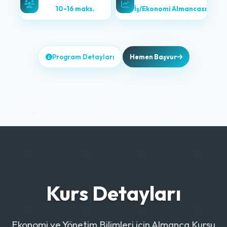
10-16 maks.
İş/Ekonomi Almancası
Program Detayları
Hemen Başvur
Kurs Detayları
Ekonomi ve Yönetim Bilimleri için Almanca Kursu