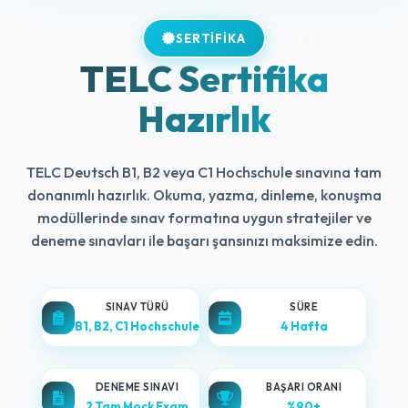
SERTIFIKA
TELC Sertifika
Hazırlık
TELC Deutsch B1, B2 veya C1 Hochschule sınavına tam
donanımlı hazırlık. Okuma, yazma, dinleme, konuşma
modüllerinde sınav formatına uygun stratejiler ve
deneme sınavları ile başarı şansınızı maksimize edin.
SINAV TÜRÜ
SÜRE
B1, B2, C1 Hochschule
4 Hafta
DENEME SINAVI
BAŞARI ORANI
2 Tam Mock Exam
%90+