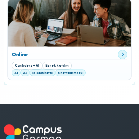
Online
Canlı ders + AI
Esnek katılım
A1
A2
16 saat/hafta
6 haftalık modül