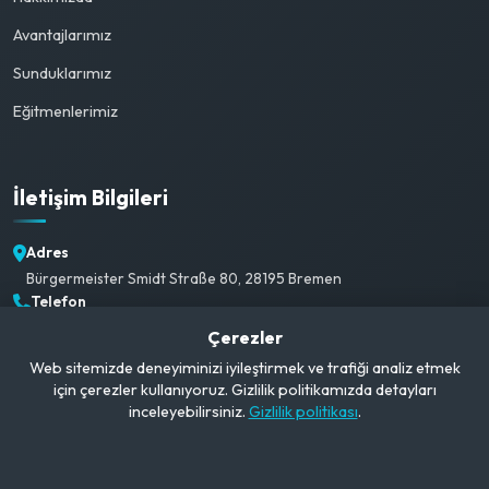
Avantajlarımız
Sunduklarımız
Eğitmenlerimiz
İletişim Bilgileri
Adres
Bürgermeister Smidt Straße 80, 28195 Bremen
Telefon
+49 1520 382 3792
Çerezler
E-posta
Web sitemizde deneyiminizi iyileştirmek ve trafiği analiz etmek
info@campusgerman.com
için çerezler kullanıyoruz. Gizlilik politikamızda detayları
Çalışma Saatleri
inceleyebilirsiniz.
Gizlilik politikası
.
Pzt-Cmt: 09:00-21:00