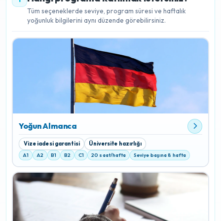
Tüm seçeneklerde seviye, program süresi ve haftalık
yoğunluk bilgilerini aynı düzende görebilirsiniz.
Yoğun Almanca
Vize iadesi garantisi
Üniversite hazırlığı
A1
A2
B1
B2
C1
20 saat/hafta
Seviye başına 8 hafta