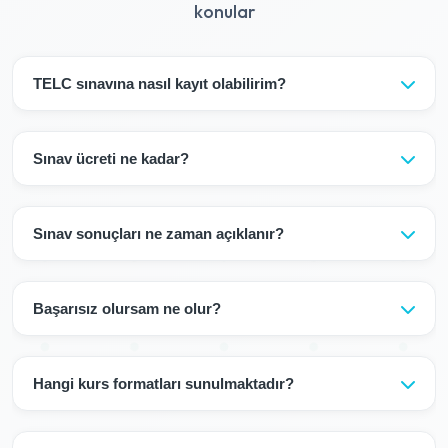
konular
TELC sınavına nasıl kayıt olabilirim?
CampusGerman resmi TELC sınav merkezidir. Sınav
kayıtlarınızı bizim üzerimizden yapabilirsiniz.
Sınav ücreti ne kadar?
TELC B1: €130, TELC B2: €150, TELC C1 Hochschule:
€180. Sınav ücreti kursa dahil değildir.
Sınav sonuçları ne zaman açıklanır?
TELC sınav sonuçları genellikle 4-6 hafta içinde açıklanır.
Sertifikanız posta yoluyla gönderilir.
Başarısız olursam ne olur?
Başarısız modülleri bir sonraki sınav döneminde tekrar
alabilirsiniz. Tüm sınavı tekrar etmenize gerek yoktur.
Hangi kurs formatları sunulmaktadır?
Kurslarımız size esnek bir öğrenme deneyimi sunar: Hibrit
Eğitim: Kursunuz, yüz yüze dersler ile canlı online