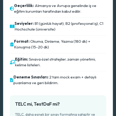
Geçerlilik:
Almanya ve Avrupa genelinde iş ve
eğitim kurumları tarafından kabul edilir.
Seviyeler:
B1 (günlük hayat), B2 (profesyonel iş), C1
Hochschule (üniversite)
Format:
Okuma, Dinleme, Yazma (180 dk) +
Konuşma (15-20 dk)
Eğitim:
Sınava özel stratejiler, zaman yönetimi,
kelime listeleri.
Deneme Sınavları:
2 tam mock exam + detaylı
puanlama ve geri bildirim.
TELC mi, TestDaF mi?
TELC, daha esnek bir sınav formatına sahiptir ve