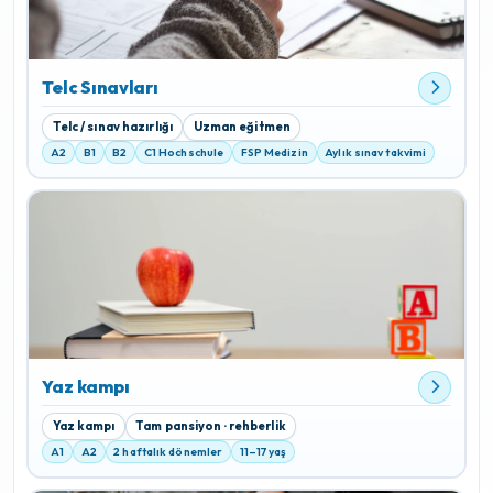
Telc Sınavları
Telc / sınav hazırlığı
Uzman eğitmen
A2
B1
B2
C1 Hochschule
FSP Medizin
Aylık sınav takvimi
Yaz kampı
Yaz kampı
Tam pansiyon · rehberlik
A1
A2
2 haftalık dönemler
11–17 yaş