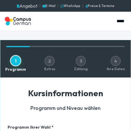
Angebot
E-Mail
WhatsApp
Preise & Termine
1
2
3
4
Extras
Zahlung
Ihre Daten
Programm
Kursinformationen
Programm und Niveau wählen
Programm Ihrer Wahl *