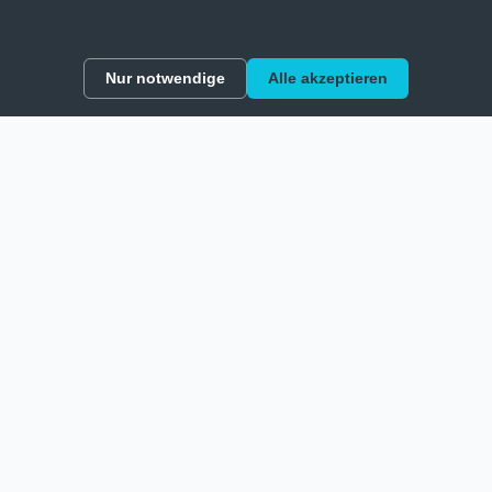
Nur notwendige
Alle akzeptieren
Premium-Bildungsdienstleistungen für Deutschlernen in
Deutschland. Erreichen Sie Ihre Ziele mit