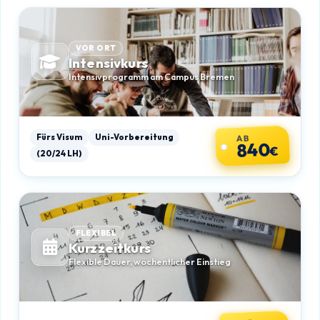
VOR ORT
Intensivkurs
Intensivprogramm am Campus Bremen
Fürs Visum
Uni-Vorbereitung
AB
840
€
(20/24 LH)
FLEXIBEL
Kurzzeitkurs
Flexible Dauer, wöchentlicher Einstieg