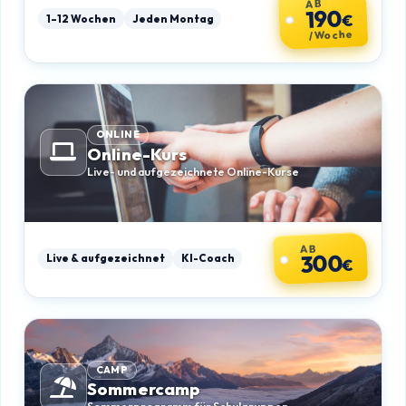
AB
190
€
1–12 Wochen
Jeden Montag
/ Woche
ONLINE
Online-Kurs
Live- und aufgezeichnete Online-Kurse
AB
300
Live & aufgezeichnet
KI-Coach
€
CAMP
Sommercamp