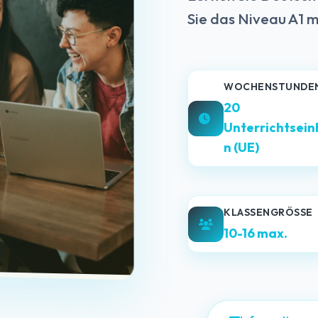
Sie das Niveau A1 m
WOCHENSTUNDE
20
Unterrichtsein
n (UE)
KLASSENGRÖSSE
10-16 max.