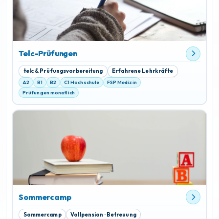
Telc-Prüfungen
telc & Prüfungsvorbereitung
Erfahrene Lehrkräfte
A2
B1
B2
C1 Hochschule
FSP Medizin
Prüfungen monatlich
Sommercamp
Sommercamp
Vollpension · Betreuung