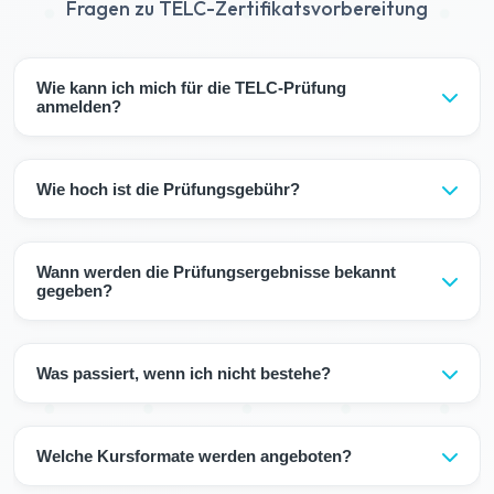
Fragen zu TELC-Zertifikatsvorbereitung
Wie kann ich mich für die TELC-Prüfung
anmelden?
CampusGerman ist ein offizielles TELC-
Prüfungszentrum. Sie können Ihre Prüfungsanmeldung
Wie hoch ist die Prüfungsgebühr?
über uns vornehmen.
TELC B1: €130, TELC B2: €150, TELC C1 Hochschule:
€180. Die Prüfungsgebühr ist nicht im Kurspreis
Wann werden die Prüfungsergebnisse bekannt
enthalten.
gegeben?
TELC-Prüfungsergebnisse werden in der Regel
innerhalb von 4-6 Wochen bekannt gegeben. Ihr
Was passiert, wenn ich nicht bestehe?
Zertifikat wird per Post versandt.
Nicht bestandene Module können Sie in der nächsten
Prüfungsperiode wiederholen. Sie müssen nicht die
Welche Kursformate werden angeboten?
gesamte Prüfung wiederholen.