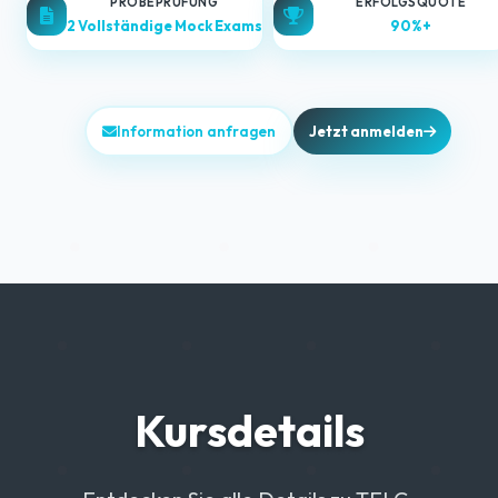
PROBEPRÜFUNG
ERFOLGSQUOTE
2 Vollständige Mock Exams
90%+
Information anfragen
Jetzt anmelden
Kursdetails