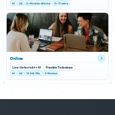
A1
A2
2-Wochen-Blöcke
11–17 Jahre
Online
Live-Unterricht + KI
Flexible Teilnahme
A1
A2
16 Std./Wo.
6 Wochen