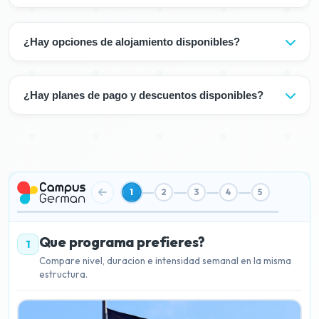
Migración y Refugiados (BAMF). Nuestras clases son
avanzados como C1 y C2 pueden requerir 4-6 meses
Sí, ofrecemos cursos de preparación para certificados
evaluadas regularmente por los estudiantes.
adicionales. Puede acortar este tiempo con nuestros
de Goethe en CampusGerman. Proporcionamos
¿Hay opciones de alojamiento disponibles?
cursos intensivos.
preparación para exámenes en todos los niveles desde
A1 hasta C2. Puede tomar exámenes de certificado en
Sí, ofrecemos opciones de alojamiento en Alemania.
nuestro campus o ser dirigido a centros de prueba
Residencias estudiantiles, alojamiento en familias
¿Hay planes de pago y descuentos disponibles?
cercanos.
anfitrionas y apartamentos compartidos están
disponibles. Nuestro servicio de alojamiento no está
Sí, ofrecemos planes de pago flexibles. Opciones de
incluido en la tarifa del curso, pero le ayudamos a
pago mensual, de 3 meses y de 6 meses están
encontrar las opciones más adecuadas.
disponibles. Hay descuentos para registro temprano,
registros grupales y programas a largo plazo.
Contáctenos para obtener información detallada.
1
2
3
4
5
Que programa prefieres?
1
Compare nivel, duracion e intensidad semanal en la misma
estructura.