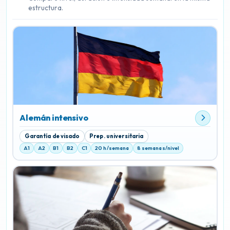
estructura.
Alemán intensivo
Garantía de visado
Prep. universitaria
A1
A2
B1
B2
C1
20 h/semana
8 semanas/nivel