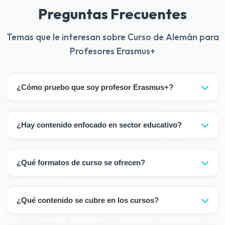
Preguntas Frecuentes
Temas que le interesan sobre Curso de Alemán para
Profesores Erasmus+
¿Cómo pruebo que soy profesor Erasmus+?
Es suficiente presentar su documento Erasmus+ durante
el registro.
¿Hay contenido enfocado en sector educativo?
Sí, el curso incluye términos pedagógicos y alemán
enfocado en sector educativo.
¿Qué formatos de curso se ofrecen?
Nuestros cursos le ofrecen una experiencia de
aprendizaje flexible: Educación Híbrida: Su curso
¿Qué contenido se cubre en los cursos?
consiste en una combinación de clases presenciales y
clases online en vivo. Gracias al sistema híbrido, también
Nuestros programas de Alemán Intensivo incluyen