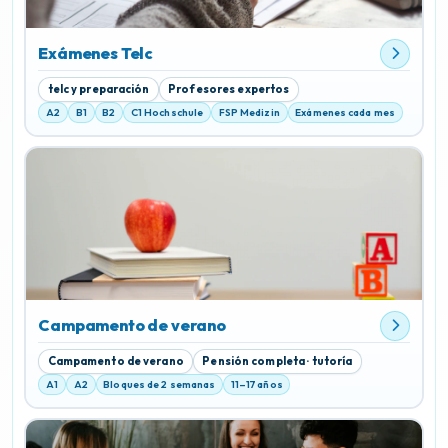
Exámenes Telc
telc y preparación
Profesores expertos
A2
B1
B2
C1 Hochschule
FSP Medizin
Exámenes cada mes
Campamento de verano
Campamento de verano
Pensión completa · tutoría
A1
A2
Bloques de 2 semanas
11–17 años