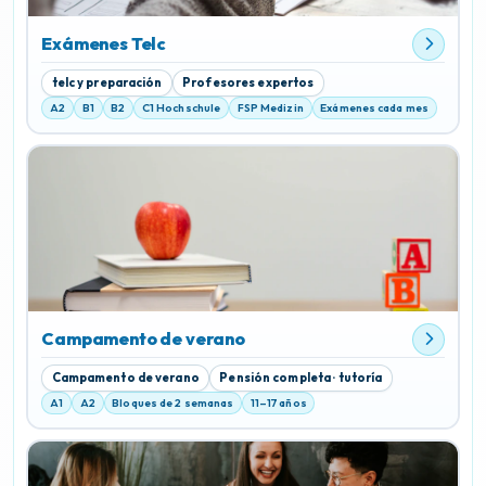
Exámenes Telc
telc y preparación
Profesores expertos
A2
B1
B2
C1 Hochschule
FSP Medizin
Exámenes cada mes
Campamento de verano
Campamento de verano
Pensión completa · tutoría
A1
A2
Bloques de 2 semanas
11–17 años