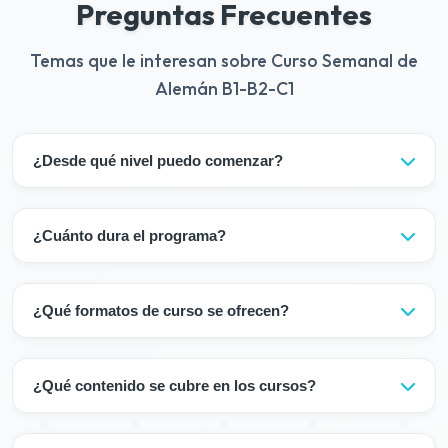
Preguntas Frecuentes
Temas que le interesan sobre Curso Semanal de
Alemán B1-B2-C1
¿Desde qué nivel puedo comenzar?
Puede comenzar desde cualquiera de los niveles B1, B2
o C1. Será colocado en la clase apropiada con una
¿Cuánto dura el programa?
prueba de nivelación.
Dado que el programa es flexible, puede continuar
durante el tiempo que desee.
¿Qué formatos de curso se ofrecen?
Nuestros cursos le ofrecen una experiencia de
aprendizaje flexible: Educación Híbrida: Su curso
¿Qué contenido se cubre en los cursos?
consiste en una combinación de clases presenciales y
clases online en vivo. Gracias al sistema híbrido, también
Nuestros programas de Alemán Intensivo incluyen
puede asistir a clases online cuando lo desee en días de
comprensión auditiva y lectora con textos actuales,