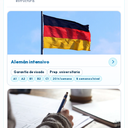
estructura.
Alemán intensivo
Garantía de visado
Prep. universitaria
A1
A2
B1
B2
C1
20 h/semana
8 semanas/nivel