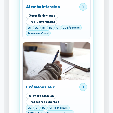
Alemán intensivo
Garantía de visado
Prep. universitaria
A1
A2
B1
B2
C1
20 h/semana
8 semanas/nivel
Exámenes Telc
telc y preparación
Profesores expertos
A2
B1
B2
C1 Hochschule