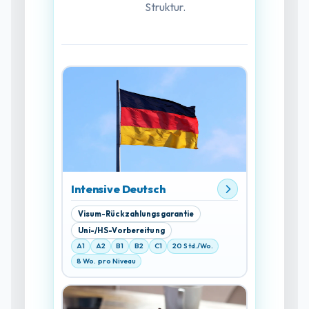
Struktur.
Intensive Deutsch
Visum-Rückzahlungsgarantie
Uni-/HS-Vorbereitung
A1
A2
B1
B2
C1
20 Std./Wo.
8 Wo. pro Niveau