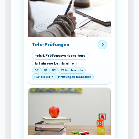
Telc-Prüfungen
telc & Prüfungsvorbereitung
Erfahrene Lehrkräfte
A2
B1
B2
C1 Hochschule
FSP Medizin
Prüfungen monatlich