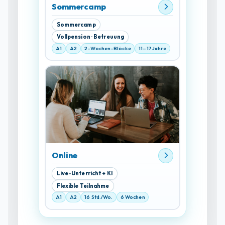
Sommercamp
Sommercamp
Vollpension · Betreuung
A1
A2
2-Wochen-Blöcke
11–17 Jahre
Online
Live-Unterricht + KI
Flexible Teilnahme
A1
A2
16 Std./Wo.
6 Wochen